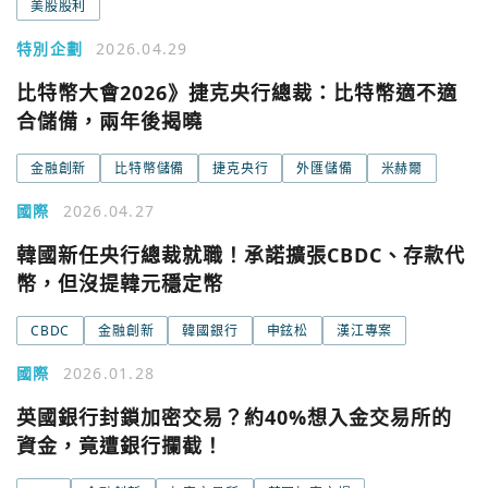
美股股利
今日熱門
今日熱門
特別企劃
2026.04.29
Apple
比特幣大會2026》捷克央行總裁：比特幣適不適
關閉
合儲備，兩年後揭曉
Email
金融創新
比特幣儲備
捷克央行
外匯儲備
米赫爾
繼續表示您已同意
服務條款與隱私政策
國際
2026.04.27
韓國新任央行總裁就職！承諾擴張CBDC、存款代
幣，但沒提韓元穩定幣
CBDC
金融創新
韓國銀行
申鉉松
漢江專案
國際
2026.01.28
英國銀行封鎖加密交易？約40%想入金交易所的
資金，竟遭銀行攔截！