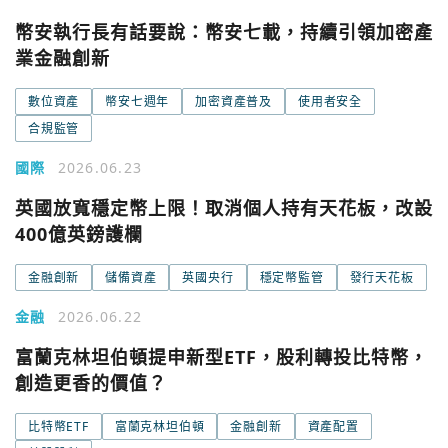
幣安執行長有話要說：幣安七載，持續引領加密產
業金融創新
數位資產
幣安七週年
加密資產普及
使用者安全
合規監管
國際
2026.06.23
英國放寬穩定幣上限！取消個人持有天花板，改設
400億英鎊護欄
金融創新
儲備資產
英國央行
穩定幣監管
發行天花板
金融
2026.06.22
富蘭克林坦伯頓提申新型ETF，股利轉投比特幣，
您已閒置5分鐘，請點擊關閉按鈕或空白處，即可回到加密
使用以下帳號繼續
創造更香的價值？
城市
比特幣ETF
富蘭克林坦伯頓
金融創新
資產配置
Google