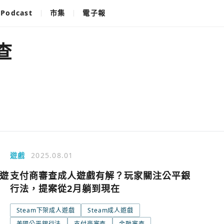
Podcast
市集
電子報
查
遊戲
2025.08.01
人遊
支付商審查成人遊戲有解？玩家關注公平銀
行法，提案從2月躺到現在
Steam下架成人遊戲
Steam成人遊戲
使用以下帳
您已閒置5分鐘，請點擊關閉按鈕或空白處，即可
美國公平銀行法
支付商審查
金融審查