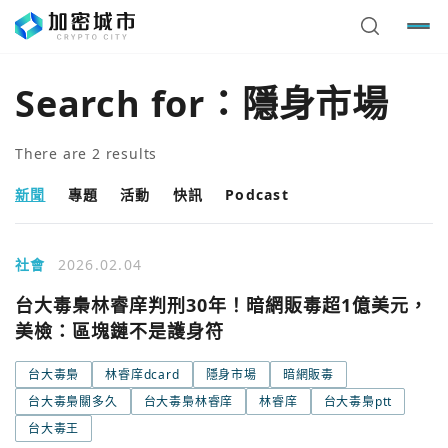
Search for：
隱身市場
There are
2
results
新聞
專題
活動
快訊
Podcast
社會
2026.02.04
台大毒梟林睿庠判刑30年！暗網販毒超1億美元，
美檢：區塊鏈不是護身符
台大毒梟
林睿庠dcard
隱身市場
暗網販毒
台大毒梟關多久
台大毒梟林睿庠
林睿庠
台大毒梟ptt
您已閒置5分鐘，請點擊關閉按鈕或空白處，即可回到加密
使用以下帳號繼續
台大毒王
城市