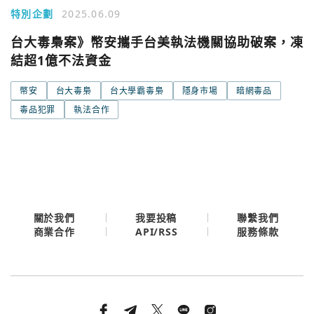
特別企劃
2025.06.09
Google
台大毒梟案》幣安攜手台美執法機關協助破案，凍
今日熱門
結超1億不法資金
今日熱門
Apple
幣安
台大毒梟
台大學霸毒梟
隱身市場
暗網毒品
關閉
毒品犯罪
執法合作
Email
繼續表示您已同意
服務條款與隱私政策
關於我們
我要投稿
聯繫我們
API/RSS
商業合作
服務條款