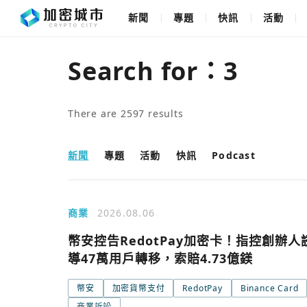
新聞
專題
快訊
活動
Search for：
3
There are
2597
results
新聞
專題
活動
快訊
Podcast
商業
2026.08.06
幣安控告RedotPay加密卡！指控創辦人
導47萬用戶轉移，索賠4.73億鎂
幣安
加密貨幣支付
RedotPay
Binance Card
商業訴訟