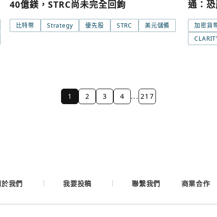
40億鎂，STRC尚未完全回鉤
通：恐
比特幣
Strategy
優先股
STRC
美元儲備
加密貨
CLARI
1
2
3
4
...
217
關於我們
我要投稿
聯繫我們
商業合作