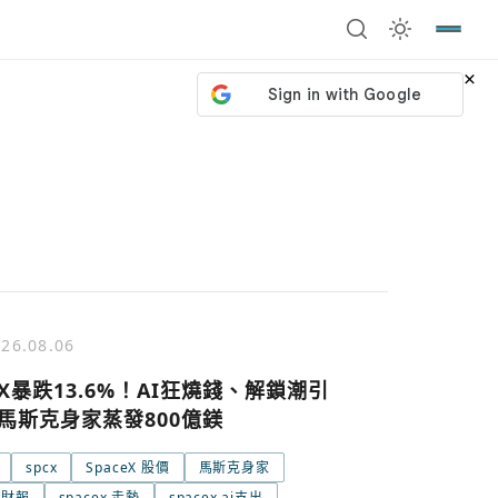
×
26.08.06
eX暴跌13.6%！AI狂燒錢、解鎖潮引
馬斯克身家蒸發800億鎂
spcx
SpaceX 股價
馬斯克身家
x 財報
spacex 走勢
spacex ai支出