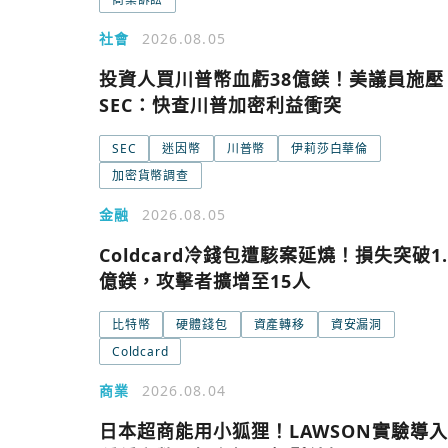
社會
2026.08.05
投資人買川普幣血虧38億鎂！美議員施壓
SEC：快查川普加密利益衝突
SEC
迷因幣
川普幣
伊莉莎白華倫
加密貨幣調查
金融
2026.08.05
Coldcard冷錢包遭駭案延燒！損失突破1.
今日熱門
億鎂，攻擊者擴增至15人
今日熱門
比特幣
硬體錢包
資產轉移
資安漏洞
Coldcard
追蹤加密城市
商業
2026.08.04
日本超商能用小狐狸！LAWSON實驗導入