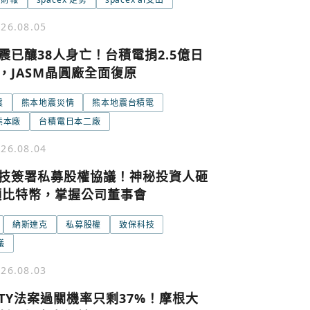
26.08.05
震已釀38人身亡！台積電捐2.5億日
，JASM晶圓廠全面復原
震
熊本地震災情
熊本地震台積電
號繼續
回到加密城市
熊本廠
台積電日本二廠
關閉
26.08.04
技簽署私募股權協議！神秘投資人砸
0顆比特幣，掌握公司董事會
納斯達克
私募股權
致保科技
議
26.08.03
RITY法案過關機率只剩37%！摩根大
條款與隱私政策