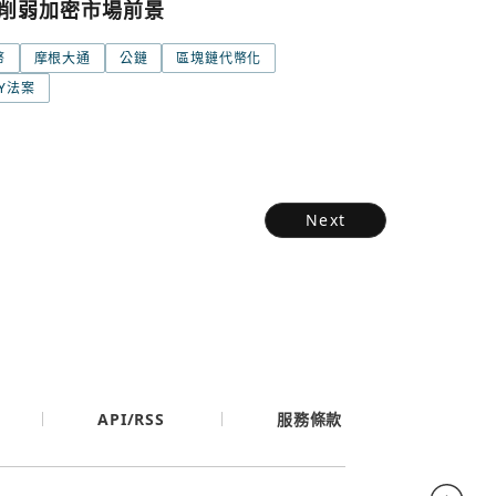
削弱加密市場前景
幣
摩根大通
公鏈
區塊鏈代幣化
TY法案
Next
API/RSS
服務條款