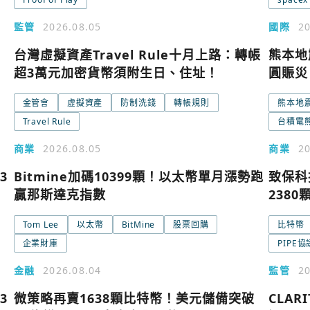
監管
2026.08.05
國際
20
台灣虛擬資產Travel Rule十月上路：轉帳
熊本地
超3萬元加密貨幣須附生日、住址！
圓賑災
金管會
虛擬資產
防制洗錢
轉帳規則
熊本地
使用以下帳
Travel Rule
您已閒置5分鐘，請點擊關閉按鈕或空白處，即可
台積電
商業
2026.08.05
商業
20
Google
3
Bitmine加碼10399顆！以太幣單月漲勢跑
致保科
贏那斯達克指數
238
Apple
Tom Lee
以太幣
BitMine
股票回購
比特幣
企業財庫
PIPE協
Email
金融
2026.08.04
監管
20
3
微策略再賣1638顆比特幣！美元儲備突破
CLA
繼續表示您已同意
服務