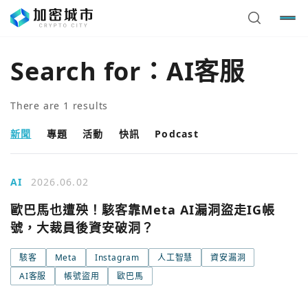
Search for：
AI客服
There are
1
results
新聞
專題
活動
快訊
Podcast
AI
2026.06.02
歐巴馬也遭殃！駭客靠Meta AI漏洞盜走IG帳
號，大裁員後資安破洞？
您已閒置5分鐘，請點擊關閉按鈕或空白處，即可回到加密
使用以下帳號繼續
城市
駭客
Meta
Instagram
人工智慧
資安漏洞
AI客服
帳號盜用
歐巴馬
Google