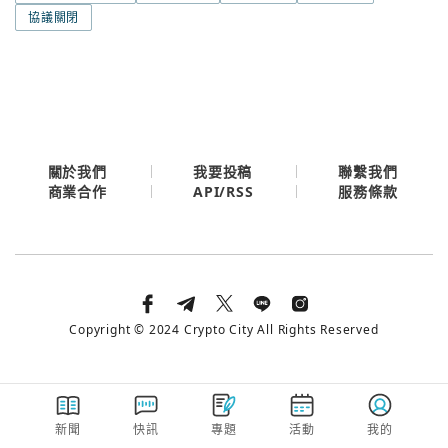
今日熱門
協議關閉
今日熱門
Apple
關閉
Email
繼續表示您已同意
服務條款與隱私政策
關於我們
我要投稿
聯繫我們
API/RSS
商業合作
服務條款
Copyright © 2024 Crypto City All Rights Reserved
新聞
快訊
專題
活動
我的