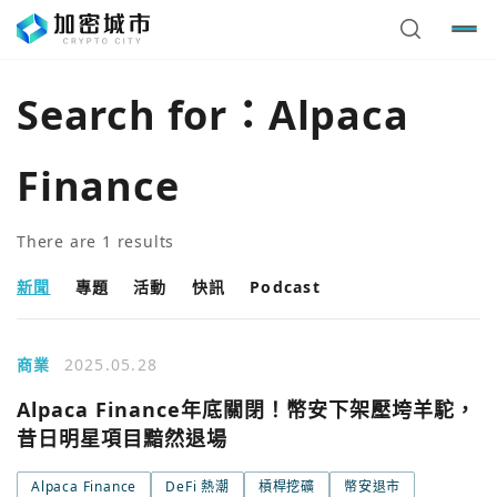
Search for：
Alpaca
Finance
There are
1
results
新聞
專題
活動
快訊
Podcast
商業
2025.05.28
您已閒置5分鐘，請點擊關閉按鈕或空白處，即可回到加密
使用以下帳號繼續
Alpaca Finance年底關閉！幣安下架壓垮羊駝，
城市
昔日明星項目黯然退場
Google
Alpaca Finance
DeFi 熱潮
槓桿挖礦
幣安退市