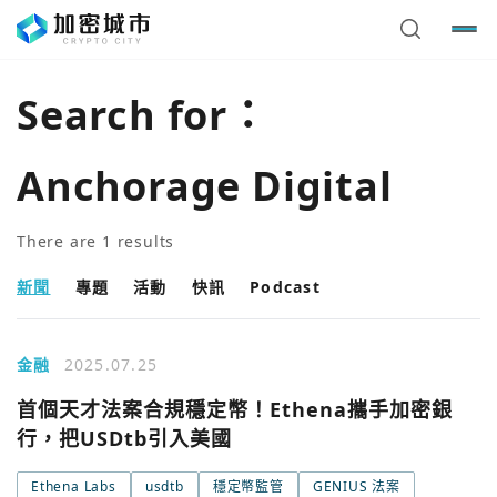
Search for：
Anchorage Digital
There are
1
results
新聞
專題
活動
快訊
Podcast
金融
2025.07.25
您已閒置5分鐘，請點擊關閉按鈕或空白處，即可回到加密
使用以下帳號繼續
首個天才法案合規穩定幣！Ethena攜手加密銀
城市
行，把USDtb引入美國
Google
Ethena Labs
usdtb
穩定幣監管
GENIUS 法案