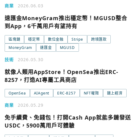
商業
2026.06.03
速匯金MoneyGram推出穩定幣！MGUSD整合
到App，6千萬用戶有望持有
區塊鏈
穩定幣
數位金融
Stripe
跨境匯款
MoneyGram
速匯金
MGUSD
技術
2026.05.30
就像人類用AppStore！OpenSea推出ERC-
8257，打造AI專屬工具商店
OpenSea
AIAgent
ERC-8257
NFT權限
鏈上經濟
商業
2026.05.29
免手續費、免錢包！打開Cash App就能多鏈發送
您已閒置5分鐘，請點擊關閉按鈕或空白處，即可回到加密
使用以下帳號繼續
城市
USDC，5900萬用戶可體驗