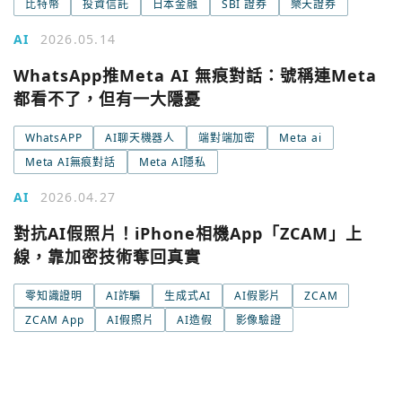
比特幣
投資信託
日本金融
SBI 證券
樂天證券
AI
2026.05.14
WhatsApp推Meta AI 無痕對話：號稱連Meta
都看不了，但有一大隱憂
WhatsAPP
AI聊天機器人
端對端加密
Meta ai
Meta AI無痕對話
Meta AI隱私
AI
2026.04.27
對抗AI假照片！iPhone相機App「ZCAM」上
線，靠加密技術奪回真實
零知識證明
AI詐騙
生成式AI
AI假影片
ZCAM
ZCAM App
AI假照片
AI造假
影像驗證