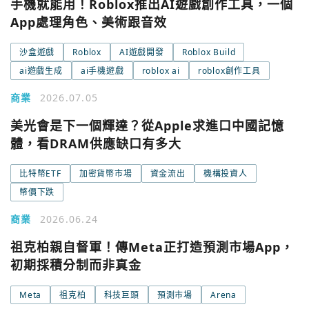
手機就能用！Roblox推出AI遊戲創作工具，一個
App處理角色、美術跟音效
沙盒遊戲
Roblox
AI遊戲開發
Roblox Build
ai遊戲生成
ai手機遊戲
roblox ai
roblox創作工具
商業
2026.07.05
美光會是下一個輝達？從Apple求進口中國記憶
體，看DRAM供應缺口有多大
比特幣ETF
加密貨幣市場
資金流出
機構投資人
幣價下跌
商業
2026.06.24
祖克柏親自督軍！傳Meta正打造預測市場App，
初期採積分制而非真金
Meta
祖克柏
科技巨頭
預測市場
Arena