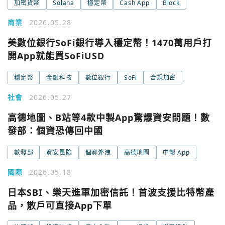
Google
加密貨幣
Solana
穩定幣
Cash App
Block
今日熱門
商業
2026.05.28
今日熱門
Apple
美數位銀行SoFi銀行導入穩定幣！1470萬用戶打
關閉
開App就能買SoFiUSD
Email
穩定幣
金融科技
數位銀行
SoFi
合規加密
社會
2026.05.27
繼續表示您已同意
服務條款與隱私政策
高德地圖、B站等4款中製App驚爆資安問題！數
發部：個資恐傳回中國
數發部
資安風險
個資外洩
高德地圖
中製 App
國際
2026.05.18
日本SBI、樂天進軍加密信託！首波支援比特幣產
品，散戶可直接App下單