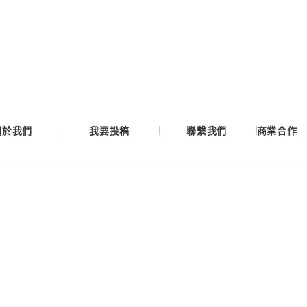
Google
Apple
Email
關於我們
我要投稿
聯繫我們
商業合作
繼續表示您已同意
服務