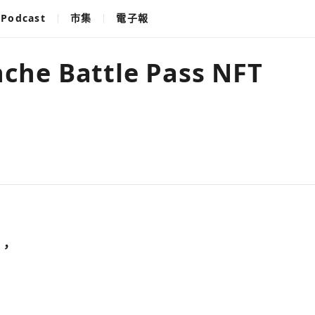
Podcast
市集
電子報
che Battle Pass NFT
看，
使用以下帳
您已閒置5分鐘，請點擊關閉按鈕或空白處，即可