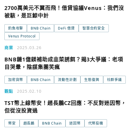
2700萬美元不翼而飛！借貸協議Venus：我們沒
Google
被駭，是巨鯨中計
今日熱門
今日熱門
釣魚攻擊
BNB Chain
DeFi 借貸
智慧合約安全
Apple
Venus Protocol
關閉
商業
2025.03.26
Email
BNB鏈1億鎂補助成韭菜誘餌？揭3大爭議：老項
目哭暈，陰謀集團笑瘋
繼續表示您已同意
服務條款與隱私政策
加密貨幣
BNB Chain
流動性計劃
生態復興
社群爭議
觀點
2025.02.10
TST幣上線幣安！趙長鵬CZ回應：不反對迷因幣，
但從沒投資過
幣安
趙長鵬
BNB Chain
迷因幣
代幣投機