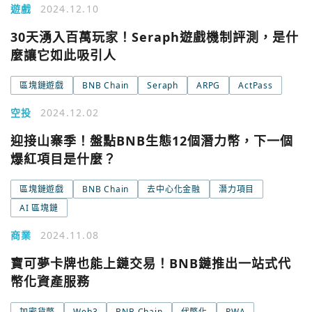
遊戲
2024.12.10
30天湧入百萬玩家！Seraph遊戲機制評測，是什
麼讓它如此吸引人
區塊鏈遊戲
BNB Chain
Seraph
ARPG
ActPass
空投
2024.12.02
迎接山寨季！盤點BNB生態12個潛力幣，下一個
爆紅項目是什麼？
區塊鏈遊戲
BNB Chain
去中心化金融
潛力項目
AI 區塊鏈
商業
2024.11.08
寶可夢卡牌也能上鏈交易！BNB鏈推出一站式代
幣化資產服務
加密貨幣
Web3
BNB Chain
代幣化
RWA