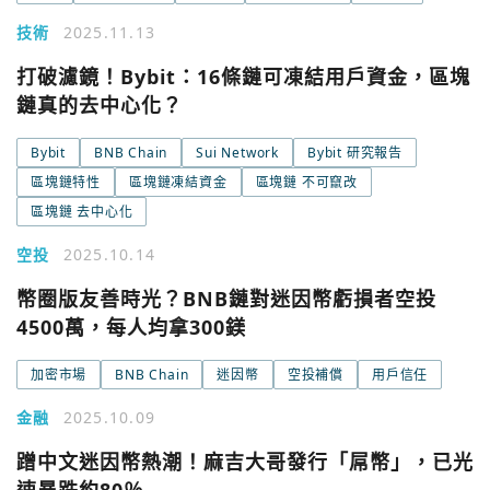
技術
2025.11.13
打破濾鏡！Bybit：16條鏈可凍結用戶資金，區塊
鏈真的去中心化？
Bybit
BNB Chain
Sui Network
Bybit 研究報告
區塊鏈特性
區塊鏈凍結資金
區塊鏈 不可竄改
區塊鏈 去中心化
空投
2025.10.14
幣圈版友善時光？BNB鏈對迷因幣虧損者空投
4500萬，每人均拿300鎂
加密市場
BNB Chain
迷因幣
空投補償
用戶信任
金融
2025.10.09
蹭中文迷因幣熱潮！麻吉大哥發行「屌幣」，已光