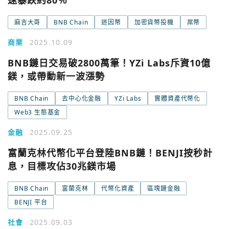
速暴跌約80％
麻吉大哥
BNB Chain
迷因幣
加密貨幣投機
屌幣
商業
2025.10.09
BNB鏈日交易破2800萬筆！YZi Labs斥資10億
鎂，或帶動新一波漲勢
BNB Chain
去中心化金融
YZi Labs
實體資產代幣化
Web3 生態基金
金融
2025.09.25
富蘭克林代幣化平台登陸BNB鏈！BENJI按秒計
息，目標攻佔30兆鎂市場
BNB Chain
富蘭克林
代幣化資產
區塊鏈金融
BENJI 平台
您已閒置5分鐘，請點擊關閉按鈕或空白處，即可回到加密
使用以下帳號繼續
社會
2025.09.03
城市