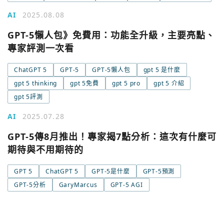
AI
2025.08.08
GPT-5懶人包》免費用：功能全升級，主要亮點、
您已閒置5分鐘，請點擊關閉按鈕或空白處，即可回到加密
使用以下帳號繼續
專家評測一次看
城市
ChatGPT 5
GPT-5
GPT-5懶人包
gpt 5 是什麼
Google
gpt 5 thinking
gpt 5免費
gpt 5 pro
gpt 5 介紹
今日熱門
gpt 5評測
今日熱門
Apple
AI
2025.07.28
關閉
GPT-5傳8月推出！專家揭7點分析：這次有什麼可
Email
期待與不用期待的
繼續表示您已同意
服務條款與隱私政策
GPT 5
ChatGPT 5
GPT-5是什麼
GPT-5預測
GPT-5分析
GaryMarcus
GPT-5 AGI