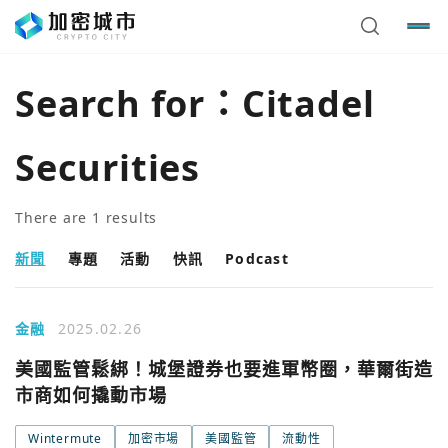
Search for：
Citadel
Securities
There are
1
results
新聞
專題
活動
快訊
Podcast
金融
2025.02.26
您已閒置5分鐘，請點擊關閉按鈕或空白處，即可回到加密
使用以下帳號繼續
美國監管鬆綁！城堡證券也要進軍幣圈，華爾街造
城市
市商如何撬動市場
Google
Wintermute
加密市場
美國監管
流動性