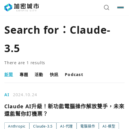
Search for：
Claude-
3.5
There are
1
results
新聞
專題
活動
快訊
Podcast
AI
2024.10.24
您已閒置5分鐘，請點擊關閉按鈕或空白處，即可回到加密
使用以下帳號繼續
Claude AI升級！新功能電腦操作解放雙手，未來
城市
還能幫你訂機票？
Google
Anthropic
Claude-3.5
AI-代理
電腦操作
AI-模型