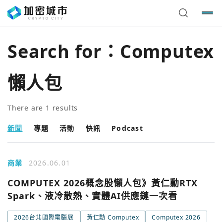
Search for：
Computex
懶人包
There are
1
results
新聞
專題
活動
快訊
Podcast
商業
2026.06.01
COMPUTEX 2026概念股懶人包》黃仁勳RTX
您已閒置5分鐘，請點擊關閉按鈕或空白處，即可回到加密
使用以下帳號繼續
城市
Spark、液冷散熱、實體AI供應鏈一次看
Google
2026台北國際電腦展
黃仁勳 Computex
Computex 2026