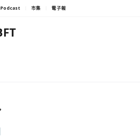
Podcast
市集
電子報
BFT
，
使用以下帳
您已閒置5分鐘，請點擊關閉按鈕或空白處，即可