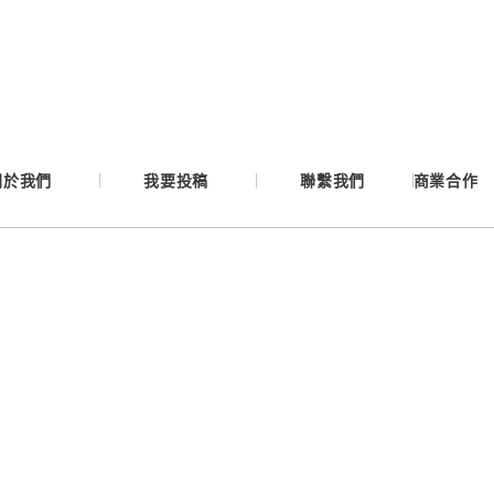
Google
Apple
關於我們
我要投稿
聯繫我們
商業合作
Email
繼續表示您已同意
服務