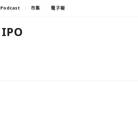
Podcast
市集
電子報
 IPO
使用以下帳
您已閒置5分鐘，請點擊關閉按鈕或空白處，即可