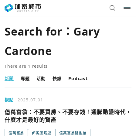
Search for：
Gary
Cardone
There are
1
results
新聞
專題
活動
快訊
Podcast
觀點
2025.07.01
億萬富翁：不要買房、不要存錢！通膨動盪時代，
您已閒置5分鐘，請點擊關閉按鈕或空白處，即可回到加密
使用以下帳號繼續
城市
什麼才是最好的資產
Google
億萬富翁
邦妮區塊鏈
億萬富翁雙胞胎