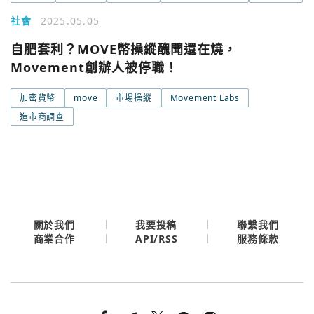
社會
2025.05.05
Google
自肥套利？MOVE幣操縱醜聞還在燒，
今日熱門
Movement創辦人被停職！
今日熱門
Apple
加密貨幣
move
市場操縱
Movement Labs
關閉
造市商調查
Email
繼續表示您已同意
服務條款與隱私政策
關於我們
我要投稿
聯繫我們
API/RSS
商業合作
服務條款