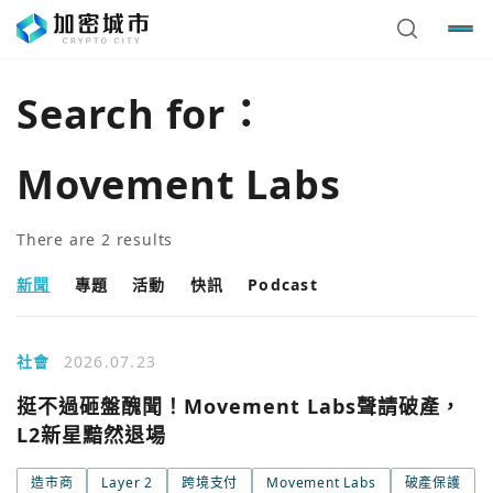
Search for：
Movement Labs
There are
2
results
新聞
專題
活動
快訊
Podcast
社會
2026.07.23
挺不過砸盤醜聞！Movement Labs聲請破產，
L2新星黯然退場
您已閒置5分鐘，請點擊關閉按鈕或空白處，即可回到加密
使用以下帳號繼續
造市商
Layer 2
跨境支付
Movement Labs
破產保護
城市