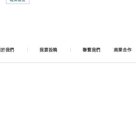
Google
Apple
關於我們
我要投稿
聯繫我們
商業合作
Email
繼續表示您已同意
服務