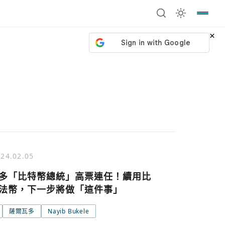
×
24.02.05
多「比特幣總統」高票連任！續用比
法幣，下一步將做「這件事」
薩爾瓦多
Nayib Bukele
號繼續
回到加密城市
關閉