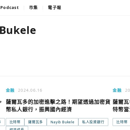
Podcast
市集
電子報
 Bukele
金融
2024.06.16
金融
20
，
薩爾瓦多的加密進擊之路！期望透過加密貨
薩爾瓦
幣私人銀行，振興國內經濟
特幣當
市
比特幣
薩爾瓦多
Nayib Bukele
私人投資銀行
比特幣
使用以下帳
您已閒置5分鐘，請點擊關閉按鈕或空白處，即可
經濟成長