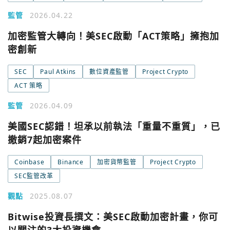
監管
2026.04.22
加密監管大轉向！美SEC啟動「ACT策略」擁抱加
密創新
SEC
Paul Atkins
數位資產監管
Project Crypto
ACT 策略
監管
2026.04.09
美國SEC認錯！坦承以前執法「重量不重質」，已
撤銷7起加密案件
Coinbase
Binance
加密貨幣監管
Project Crypto
您已閒置5分鐘，請點擊關閉按鈕或空白處，即可回到加密
使用以下帳號繼續
SEC監管改革
城市
觀點
2025.08.07
Google
Bitwise投資長撰文：美SEC啟動加密計畫，你可
今日熱門