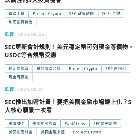
以關注的3大投資機會
今日熱門
Apple
資產上鏈
Project Crypto
SEC 政策轉向
DeFi 合規
關閉
加密投資機會
Email
監管
2025.08.06
繼續表示您已同意
服務條款與隱私政策
SEC更新會計規則！美元穩定幣可列現金等價物，
USDC等合規幣受惠
穩定幣監管
數位資產合規
Project Crypto
SEC 新指引
現金等價物
監管
2025.08.01
SEC推出加密計畫！要把美國金融市場鏈上化？5
大核心願景一次看
美國SEC
美國加密監管
PaulAtkins
SEC加密計畫
美國加密計畫
美國金融上鏈
Project Crypto