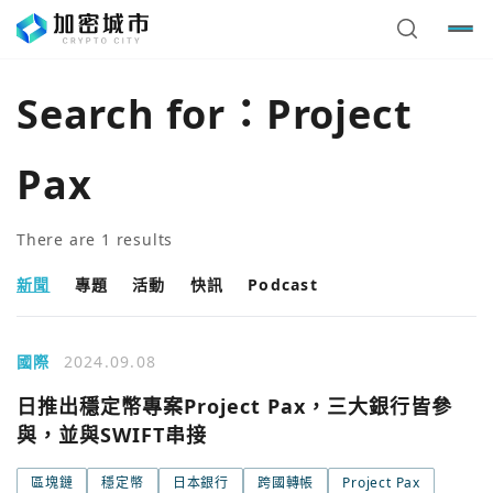
Search for：
Project
Pax
There are
1
results
新聞
專題
活動
快訊
Podcast
國際
2024.09.08
您已閒置5分鐘，請點擊關閉按鈕或空白處，即可回到加密
使用以下帳號繼續
日推出穩定幣專案Project Pax，三大銀行皆參
城市
與，並與SWIFT串接
Google
區塊鏈
穩定幣
日本銀行
跨國轉帳
Project Pax