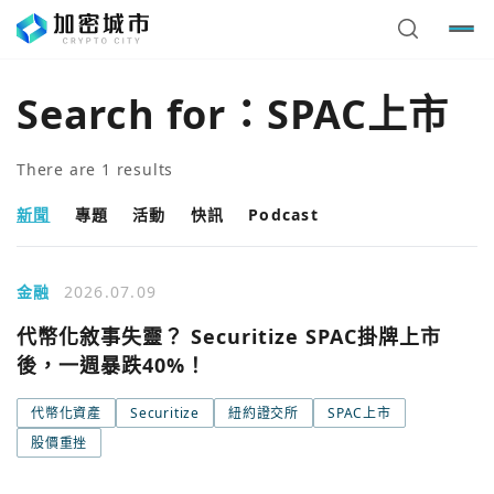
Search for：
SPAC上市
There are
1
results
新聞
專題
活動
快訊
Podcast
金融
2026.07.09
代幣化敘事失靈？ Securitize SPAC掛牌上市
後，一週暴跌40%！
您已閒置5分鐘，請點擊關閉按鈕或空白處，即可回到加密
使用以下帳號繼續
城市
代幣化資產
Securitize
紐約證交所
SPAC上市
股價重挫
Google