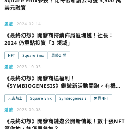
Square Enix參投！比特幣新創公司獲 3,500 萬
美元融資
遊戲
2024.02.14
《最終幻想》開發商持續佈局區塊鏈！社長：
2024 仍重點投資「3 領域」
NFT
Square Enix
最終幻想
遊戲
2023.10.03
《最終幻想》開發商送福利！
《SYMBIOGENESIS》鏈遊新活動開跑，有機會
拿「免費NFT」
元素騎士
Square Enix
Symbiogenesis
免費NFT
遊戲
2023.09.08
《最終幻想》開發商鏈遊公開新情報！數十張NFT
您已閒置5分鐘，請點擊關閉按鈕或空白處，即可回到加密
使用以下帳號繼續
城市
等你抽，該怎麼參加？