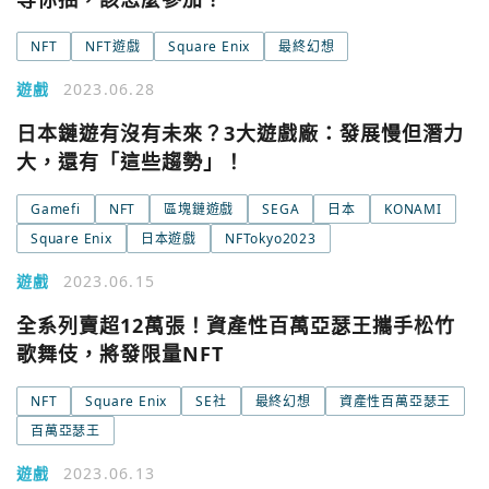
NFT
NFT遊戲
Square Enix
最終幻想
Google
今日熱門
遊戲
2023.06.28
今日熱門
Apple
日本鏈遊有沒有未來？3大遊戲廠：發展慢但潛力
大，還有「這些趨勢」！
關閉
Email
Gamefi
NFT
區塊鏈遊戲
SEGA
日本
KONAMI
Square Enix
日本遊戲
NFTokyo2023
繼續表示您已同意
服務條款與隱私政策
遊戲
2023.06.15
全系列賣超12萬張！資產性百萬亞瑟王攜手松竹
歌舞伎，將發限量NFT
NFT
Square Enix
SE社
最終幻想
資產性百萬亞瑟王
百萬亞瑟王
遊戲
2023.06.13