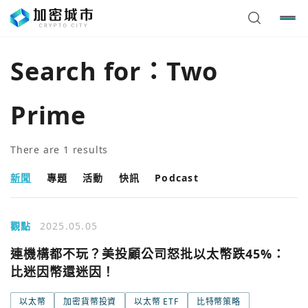
Search for：
Two
Prime
There are
1
results
新聞
專題
活動
快訊
Podcast
觀點
2025.05.05
您已閒置5分鐘，請點擊關閉按鈕或空白處，即可回到加密
使用以下帳號繼續
連機構都不玩？美投顧公司怒批以太幣跌45%：
城市
比迷因幣還迷因！
Google
以太幣
加密貨幣投資
以太幣 ETF
比特幣策略