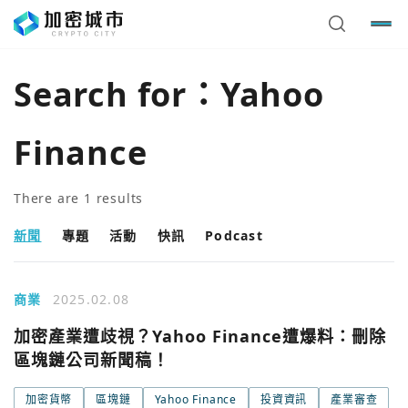
Search for：
Yahoo
Finance
There are
1
results
新聞
專題
活動
快訊
Podcast
商業
2025.02.08
您已閒置5分鐘，請點擊關閉按鈕或空白處，即可回到加密
使用以下帳號繼續
加密產業遭歧視？Yahoo Finance遭爆料：刪除
城市
區塊鏈公司新聞稿！
Google
加密貨幣
區塊鏈
Yahoo Finance
投資資訊
產業審查