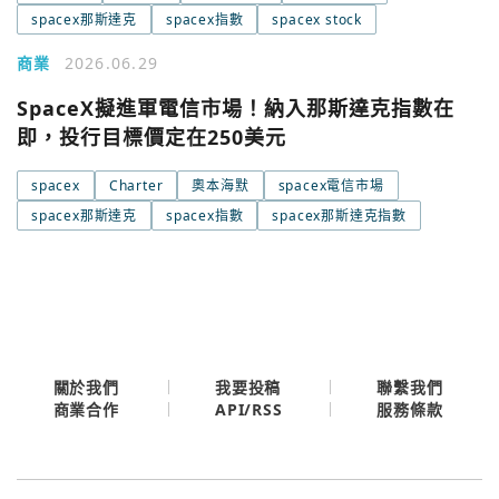
城市
spacex那斯達克
spacex指數
spacex stock
商業
2026.06.29
Google
今日熱門
SpaceX擬進軍電信市場！納入那斯達克指數在
今日熱門
即，投行目標價定在250美元
Apple
關閉
spacex
Charter
奧本海默
spacex電信市場
Email
spacex那斯達克
spacex指數
spacex那斯達克指數
繼續表示您已同意
服務條款與隱私政策
關於我們
我要投稿
聯繫我們
API/RSS
商業合作
服務條款