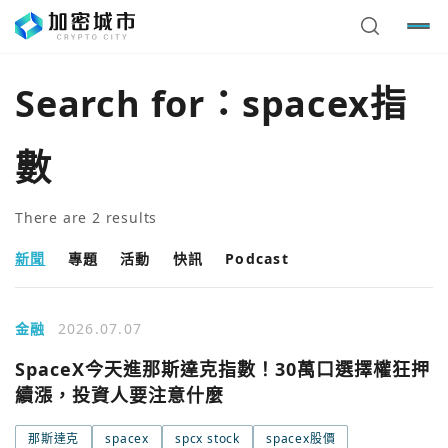
Search for：
spacex指
數
There are
2
results
新聞
專題
活動
快訊
Podcast
金融
2026.07.07
SpaceX今天進那斯達克指數！30萬口選擇權狂押
續漲，投資人要注意什麼
那斯達克
spacex
spcx stock
spacex股價
您已閒置5分鐘，請點擊關閉按鈕或空白處，即可回到加密
使用以下帳號繼續