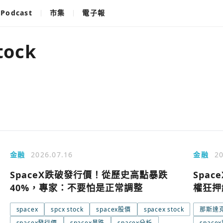
Podcast
市集
電子報
tock
金融
2026.07.16
金融
20
SpaceX跌破發行價！從歷史高點暴跌
Spa
40%，專家：不要怕是正常調整
權狂押
spacex
spcx stock
spacex股價
spacex stock
那斯達
使用以下帳
您已閒置5分鐘，請點擊關閉按鈕或空白處，即可
spacex發行價
spacex暴跌
spacex分析
spac