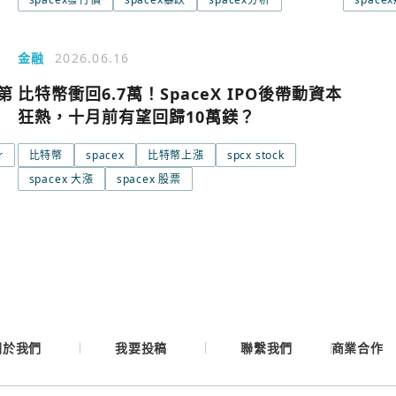
Google
金融
2026.06.16
Apple
球第
比特幣衝回6.7萬！SpaceX IPO後帶動資本
狂熱，十月前有望回歸10萬鎂？
Email
r
比特幣
spacex
比特幣上漲
spcx stock
spacex 大漲
spacex 股票
繼續表示您已同意
服務
關於我們
我要投稿
聯繫我們
商業合作