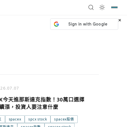
×
26.07.07
ceX今天進那斯達克指數！30萬口選擇
續漲，投資人要注意什麼
克
spacex
spcx stock
spacex股價
號繼續
回到加密城市
關閉
ex那斯達克
spacex指數
spacex stock