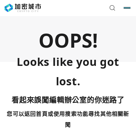
OOPS!
Looks like you got
lost.
看起來誤闖編輯辦公室的你迷路了
您可以返回首頁或使用搜索功能尋找其他相關新
您已閒置5分鐘，請點擊關閉按鈕或空白處，即可回到加密
使用以下帳號繼續
城市
聞
Google