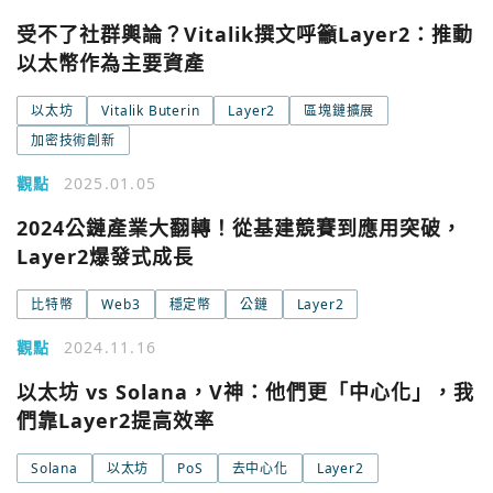
今日熱門
受不了社群輿論？Vitalik撰文呼籲Layer2：推動
今日熱門
Apple
以太幣作為主要資產
關閉
以太坊
Vitalik Buterin
Layer2
區塊鏈擴展
Email
加密技術創新
觀點
2025.01.05
繼續表示您已同意
服務條款與隱私政策
2024公鏈產業大翻轉！從基建競賽到應用突破，
Layer2爆發式成長
比特幣
Web3
穩定幣
公鏈
Layer2
觀點
2024.11.16
以太坊 vs Solana，V神：他們更「中心化」，我
們靠Layer2提高效率
Solana
以太坊
PoS
去中心化
Layer2