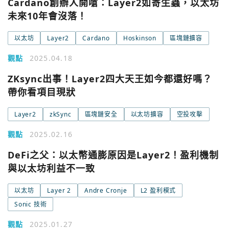
Cardano創辦人開嗆：Layer2如寄生蟲，以太坊
未來10年會沒落！
以太坊
Layer2
Cardano
Hoskinson
區塊鏈擴容
觀點
2025.04.18
ZKsync出事！Layer2四大天王如今都還好嗎？
帶你看項目現狀
Layer2
zkSync
區塊鏈安全
以太坊擴容
空投攻擊
觀點
2025.02.16
DeFi之父：以太幣通膨原因是Layer2！盈利機制
與以太坊利益不一致
您已閒置5分鐘，請點擊關閉按鈕或空白處，即可回到加密
以太坊
Layer 2
使用以下帳號繼續
Andre Cronje
L2 盈利模式
城市
Sonic 技術
Google
觀點
2025.01.27