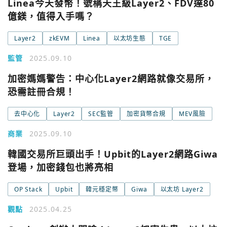
Linea今天發幣！號稱天王級Layer2、FDV達80
億鎂，值得入手嗎？
Layer2
zkEVM
Linea
以太坊生態
TGE
監管
2025.09.10
加密媽媽警告：中心化Layer2網路就像交易所，
恐需註冊合規！
去中心化
Layer2
SEC監管
加密貨幣合規
MEV風險
商業
2025.09.10
韓國交易所巨頭出手！Upbit的Layer2網路Giwa
登場，加密錢包也將亮相
OP Stack
Upbit
韓元穩定幣
Giwa
以太坊 Layer2
觀點
2025.04.25