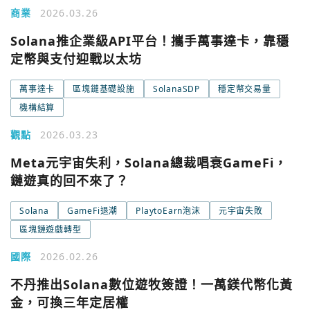
商業
2026.03.26
Solana推企業級API平台！攜手萬事達卡，靠穩
定幣與支付迎戰以太坊
萬事達卡
區塊鏈基礎設施
SolanaSDP
穩定幣交易量
機構結算
觀點
2026.03.23
Meta元宇宙失利，Solana總裁唱衰GameFi，
鏈遊真的回不來了？
Solana
GameFi退潮
PlaytoEarn泡沫
元宇宙失敗
區塊鏈遊戲轉型
國際
2026.02.26
不丹推出Solana數位遊牧簽證！一萬鎂代幣化黃
您已閒置5分鐘，請點擊關閉按鈕或空白處，即可回到加密
使用以下帳號繼續
金，可換三年定居權
城市