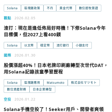
Solana
區塊鏈政策
不丹
黃金代幣
數位遊牧簽證
Google
觀點
2026.02.05
今日熱門
今日熱門
Apple
渣打：現在是逢低佈局好時機！下修Solana今年
目標價，但2027上看400鎂
關閉
Email
Solana
以太幣
穩定幣
渣打銀行
小額支付
國際
2026.01.30
繼續表示您已同意
服務條款與隱私政策
股價漲超40%！日本老牌印刷廠轉型次世代DAT，
用Solana記錄孩童學習歷程
Solana
區塊鏈應用
Matsumoto
株式会社マツモト
數位資產財務
日本企業轉型
空投
2026.01.22
Solana手機空投了！Seeker用戶、開發者爽領