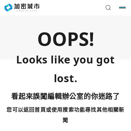
OOPS!
Looks like you got
lost.
看起來誤闖編輯辦公室的你迷路了
您可以返回首頁或使用搜索功能尋找其他相關新
您已閒置5分鐘，請點擊關閉按鈕或空白處，即可回到加密
使用以下帳號繼續
城市
聞
Google