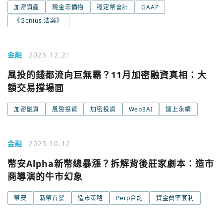
加密資產
現金等價物
穩定幣會計
GAAP
《Genius 法案》
金融
2025.12.21
風投的錢都流向巨無霸？11月加密融資真相：大
額交易撐場面
加密融資
風險投資
加密投資
Web3AI
鏈上永續
金融
2025.10.12
幣安Alpha新幣總暴漲？拆解背後莊家劇本：造市
商導演的牛市幻象
幣安
新幣首發
造市策略
Perp合約
資金費率套利