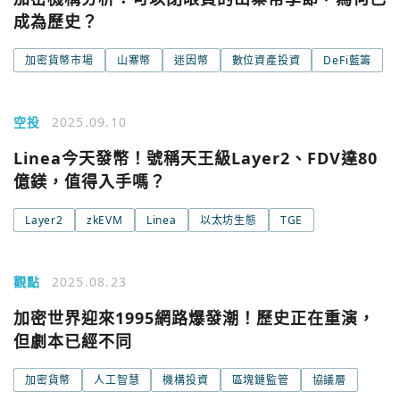
成為歷史？
加密貨幣市場
山寨幣
迷因幣
數位資產投資
DeFi藍籌
您已閒置5分鐘，請點擊關閉按鈕或空白處，即可回到加密
使用以下帳號繼續
城市
空投
2025.09.10
Google
Linea今天發幣！號稱天王級Layer2、FDV達80
億鎂，值得入手嗎？
今日熱門
今日熱門
Apple
Layer2
zkEVM
Linea
以太坊生態
TGE
關閉
Email
觀點
2025.08.23
加密世界迎來1995網路爆發潮！歷史正在重演，
繼續表示您已同意
服務條款與隱私政策
但劇本已經不同
加密貨幣
人工智慧
機構投資
區塊鏈監管
協議層