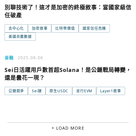
別聊技術了！這才是加密的終極敘事：當國家級信
任破產
去中心化
加密敘事
比特幣價值
國家信任危機
美國非農數據
金融
2025.08.06
Sei日活躍用戶數首超Solana！是公鏈戰局轉變，
還是曇花一現？
公鏈競爭
Sei鏈
原生USDC
並行EVM
Layer1敘事
+ LOAD MORE