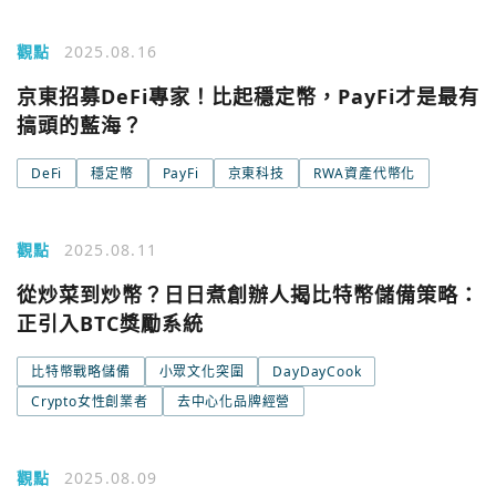
觀點
2025.08.16
京東招募DeFi專家！比起穩定幣，PayFi才是最有
搞頭的藍海？
DeFi
穩定幣
PayFi
京東科技
RWA資產代幣化
觀點
2025.08.11
從炒菜到炒幣？日日煮創辦人揭比特幣儲備策略：
正引入BTC獎勵系統
比特幣戰略儲備
小眾文化突圍
DayDayCook
Crypto女性創業者
去中心化品牌經營
觀點
2025.08.09