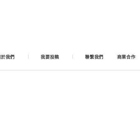
Google
Apple
Email
關於我們
我要投稿
聯繫我們
商業合作
繼續表示您已同意
服務