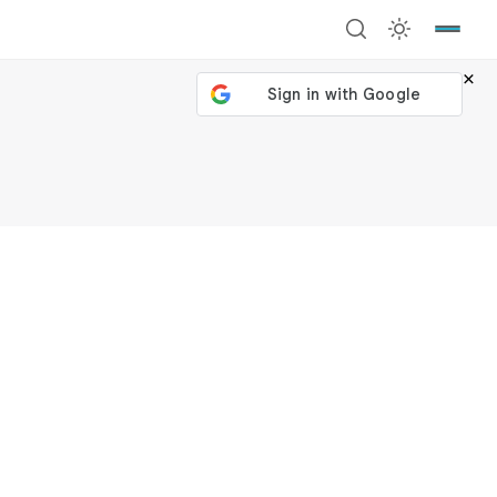
×
號繼續
回到加密城市
關閉