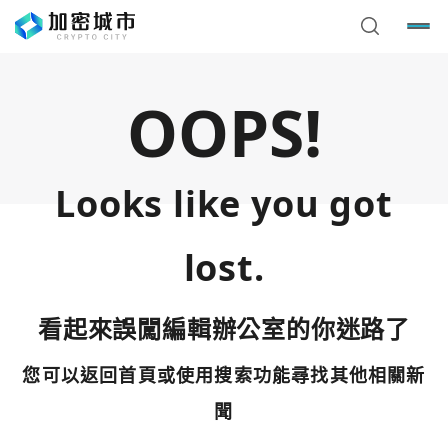
OOPS!
Looks like you got
lost.
看起來誤闖編輯辦公室的你迷路了
您可以返回首頁或使用搜索功能尋找其他相關新
您已閒置5分鐘，請點擊關閉按鈕或空白處，即可回到加密
使用以下帳號繼續
城市
聞
Google