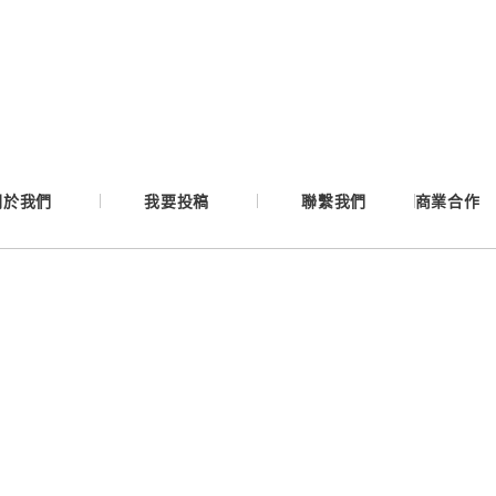
Google
Apple
Email
關於我們
我要投稿
聯繫我們
商業合作
繼續表示您已同意
服務