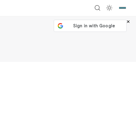
×
號繼續
回到加密城市
關閉