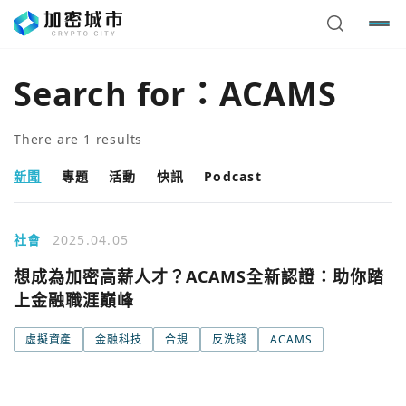
Search for：
ACAMS
There are
1
results
新聞
專題
活動
快訊
Podcast
社會
2025.04.05
想成為加密高薪人才？ACAMS全新認證：助你踏
上金融職涯巔峰
您已閒置5分鐘，請點擊關閉按鈕或空白處，即可回到加密
使用以下帳號繼續
城市
虛擬資產
金融科技
合規
反洗錢
ACAMS
Google