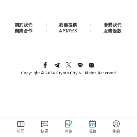
今日熱門
今日熱門
Apple
關閉
關於我們
我要投稿
聯繫我們
API/RSS
商業合作
服務條款
Email
繼續表示您已同意
服務條款與隱私政策
Copyright © 2024 Crypto City All Rights Reserved
新聞
快訊
專題
活動
我的