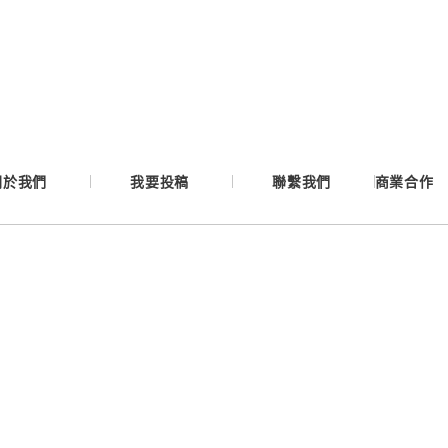
Google
Apple
Email
關於我們
我要投稿
聯繫我們
商業合作
繼續表示您已同意
服務