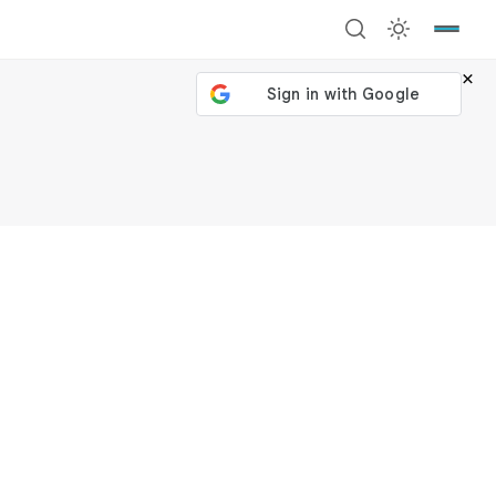
×
號繼續
回到加密城市
關閉