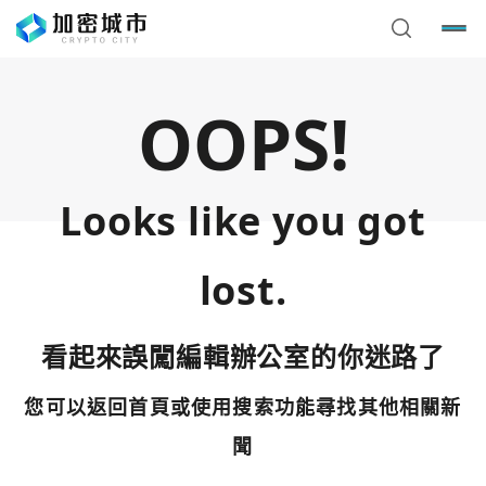
OOPS!
Looks like you got
lost.
看起來誤闖編輯辦公室的你迷路了
您可以返回首頁或使用搜索功能尋找其他相關新
您已閒置5分鐘，請點擊關閉按鈕或空白處，即可回到加密
使用以下帳號繼續
城市
聞
Google