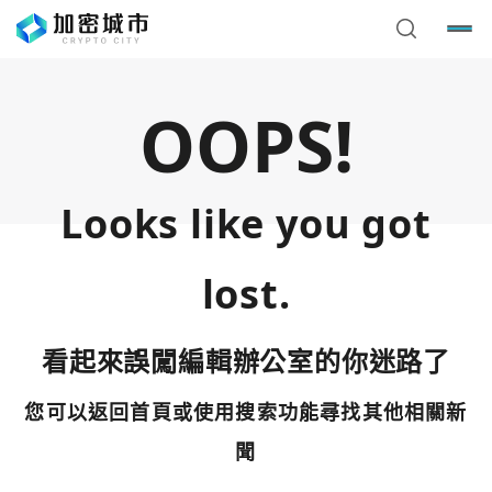
OOPS!
Looks like you got
lost.
看起來誤闖編輯辦公室的你迷路了
您可以返回首頁或使用搜索功能尋找其他相關新
您已閒置5分鐘，請點擊關閉按鈕或空白處，即可回到加密
使用以下帳號繼續
城市
聞
Google