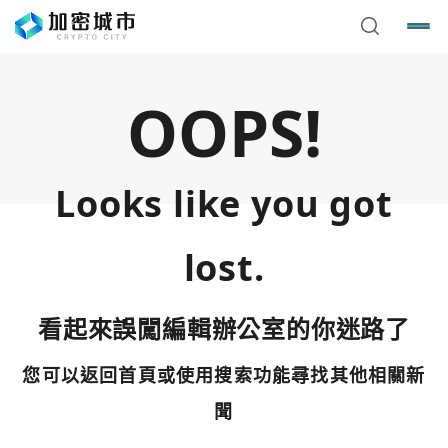
OOPS!
Looks like you got
lost.
看起來誤闖編輯辦公室的你迷路了
您可以返回首頁或使用搜索功能尋找其他相關新
您已閒置5分鐘，請點擊關閉按鈕或空白處，即可回到加密
使用以下帳號繼續
城市
聞
Google