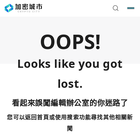
OOPS!
Looks like you got
lost.
看起來誤闖編輯辦公室的你迷路了
您可以返回首頁或使用搜索功能尋找其他相關新
您已閒置5分鐘，請點擊關閉按鈕或空白處，即可回到加密
使用以下帳號繼續
城市
聞
Google