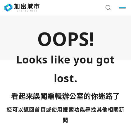
OOPS!
Looks like you got
lost.
看起來誤闖編輯辦公室的你迷路了
您可以返回首頁或使用搜索功能尋找其他相關新
您已閒置5分鐘，請點擊關閉按鈕或空白處，即可回到加密
使用以下帳號繼續
城市
聞
Google