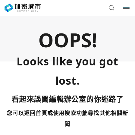
OOPS!
Looks like you got
lost.
看起來誤闖編輯辦公室的你迷路了
您可以返回首頁或使用搜索功能尋找其他相關新
您已閒置5分鐘，請點擊關閉按鈕或空白處，即可回到加密
使用以下帳號繼續
城市
聞
Google