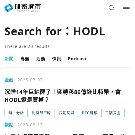
Search for：
HODL
There are
20
results
新聞
專題
活動
快訊
Podcast
金融
2025.07.07
沉睡14年巨鯨醒了！突轉移86億鎂比特幣，會
HODL還是賣掉？
鏈上分析
比特幣巨鯨
長期投資
BTC轉移
巨額資金
觀點
2025.05.17