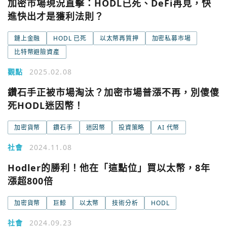
加密市場現況直擊：HODL已死、DeFi再見，快
進快出才是獲利法則？
鏈上金融
HODL 已死
以太幣再質押
加密私募市場
比特幣避險資產
觀點
2025.02.08
鑽石手正被市場淘汰？加密市場普漲不再，別傻傻
死HODL迷因幣！
加密貨幣
鑽石手
迷因幣
投資策略
AI 代幣
社會
2024.11.08
Hodler的勝利！他在「這點位」買以太幣，8年
漲超800倍
加密貨幣
巨鯨
以太幣
技術分析
HODL
社會
2024.09.23