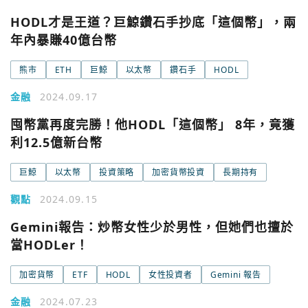
HODL才是王道？巨鯨鑽石手抄底「這個幣」，兩
年內暴賺40億台幣
熊市
ETH
巨鯨
以太幣
鑽石手
HODL
金融
2024.09.17
囤幣黨再度完勝！他HODL「這個幣」 8年，竟獲
利12.5億新台幣
巨鯨
以太幣
投資策略
加密貨幣投資
長期持有
觀點
2024.09.15
您已閒置5分鐘，請點擊關閉按鈕或空白處，即可回到加密
使用以下帳號繼續
Gemini報告：炒幣女性少於男性，但她們也擅於
城市
當HODLer！
Google
加密貨幣
ETF
HODL
女性投資者
Gemini 報告
今日熱門
今日熱門
金融
2024.07.23
Apple