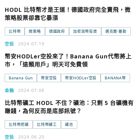
HODL 比特幣才是王道！德國政府完全賣飛，微
關閉
策略股票卻靠它暴漲
Email
比特幣
微策略
德國政府
加密貨幣投資
邁克爾·塞勒
繼續表示您已同意
服務條款與隱私政策
空投
2024.07.19
幣安HODLer空投來了！Banana Gun代幣將上
市，「這類用戶」明天可免費領
Banana Gun
幣安空投
幣安HODLer空投
BANANA幣
金融
2024.07.08
比特幣礦工 HODL 不住？礦池：只剩 5 台礦機有
賺錢，為何反而是底部訊號？
比特幣挖礦
比特幣礦工
礦池
空投
2024.06.20