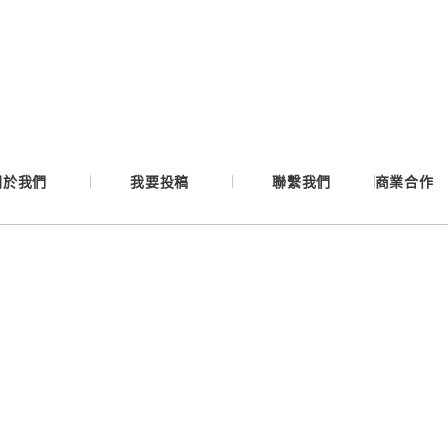
Google
Apple
Email
關於我們
我要投稿
聯繫我們
商業合作
繼續表示您已同意
服務