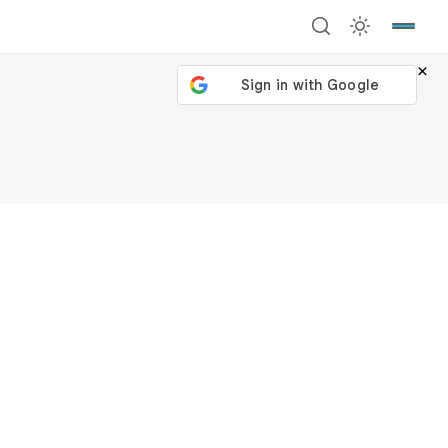
×
號繼續
回到加密城市
關閉