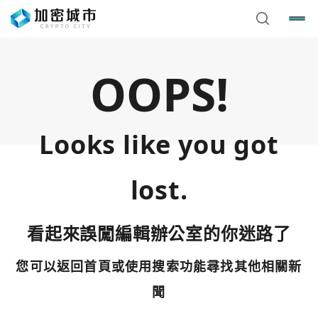
OOPS!
Looks like you got
lost.
看起來誤闖編輯辦公室的你迷路了
您可以返回首頁或使用搜索功能尋找其他相關新
您已閒置5分鐘，請點擊關閉按鈕或空白處，即可回到加密
使用以下帳號繼續
城市
聞
Google