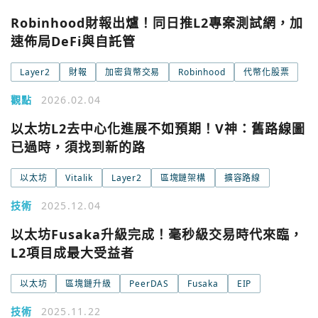
Robinhood財報出爐！同日推L2專案測試網，加
速佈局DeFi與自託管
Layer2
財報
加密貨幣交易
Robinhood
代幣化股票
觀點
2026.02.04
以太坊L2去中心化進展不如預期！V神：舊路線圖
已過時，須找到新的路
以太坊
Vitalik
Layer2
區塊鏈架構
擴容路線
技術
2025.12.04
以太坊Fusaka升級完成！毫秒級交易時代來臨，
您已閒置5分鐘，請點擊關閉按鈕或空白處，即可回到加密
使用以下帳號繼續
城市
L2項目成最大受益者
Google
以太坊
區塊鏈升級
PeerDAS
Fusaka
EIP
今日熱門
技術
2025.11.22
今日熱門