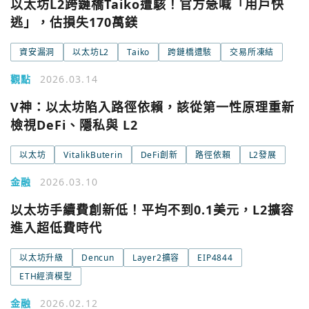
以太坊L2跨鏈橋Taiko遭駭！官方急喊「用戶快
逃」，估損失170萬鎂
資安漏洞
以太坊L2
Taiko
跨鏈橋遭駭
交易所凍結
觀點
2026.03.14
V神：以太坊陷入路徑依賴，該從第一性原理重新
檢視DeFi、隱私與 L2
以太坊
VitalikButerin
DeFi創新
路徑依賴
L2發展
金融
2026.03.10
以太坊手續費創新低！平均不到0.1美元，L2擴容
進入超低費時代
以太坊升級
Dencun
Layer2擴容
EIP4844
ETH經濟模型
金融
2026.02.12