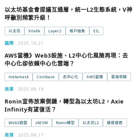
Apple
以太坊基金會提議互通層，統一L2生態系統，V神
關閉
呼籲別頻繁升級！
Email
以太坊
Vitalik
Layer2
帳戶抽象
EIL
國際
2025.10.21
繼續表示您已同意
服務條款與隱私政策
AWS當機》Web3設施、L2中心化風險再現：去
中心化卻依賴中心化雲端？
metamask
Coinbase
去中心化
AWS當機
雲端依賴
商業
2025.08.19
Ronin宣佈放棄側鏈，轉型為以太坊L2，Axie
Infinity有望復活？
Web3遊戲
zkEVM
Ronin轉型
以太坊L2
鏈遊復甦
商業
2025.08.17