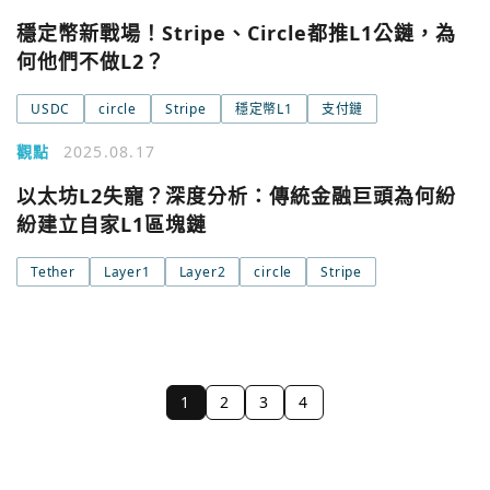
穩定幣新戰場！Stripe、Circle都推L1公鏈，為
何他們不做L2？
USDC
circle
Stripe
穩定幣L1
支付鏈
觀點
2025.08.17
以太坊L2失寵？深度分析：傳統金融巨頭為何紛
紛建立自家L1區塊鏈
Tether
Layer1
Layer2
circle
Stripe
1
2
3
4