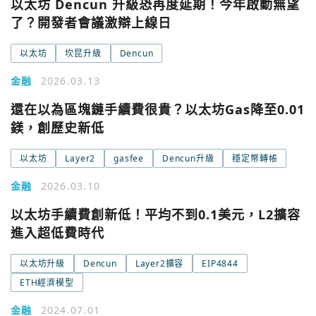
以太坊 Dencun 升級恐再度延期！今年啟動無望
了？開發者會議激辯上線日
以太坊
坎昆升級
Dencun
金融
2026.03.13
還在以為區塊鏈手續費很貴？以太坊Gas降至0.01
鎂，創歷史新低
以太坊
Layer2
gasfee
Dencun升級
穩定幣轉帳
金融
2026.03.10
以太坊手續費創新低！平均不到0.1美元，L2擴容
進入超低費時代
以太坊升級
Dencun
Layer2擴容
EIP4844
ETH經濟模型
金融
2024.07.01