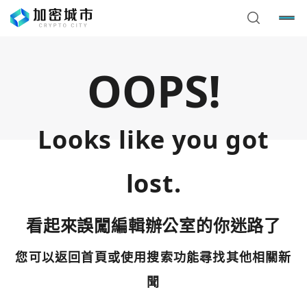
OOPS!
Looks like you got
lost.
看起來誤闖編輯辦公室的你迷路了
您可以返回首頁或使用搜索功能尋找其他相關新
您已閒置5分鐘，請點擊關閉按鈕或空白處，即可回到加密
使用以下帳號繼續
城市
聞
Google