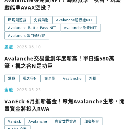
Avalanche發免費NFT！鑄造教學一次看，玩遊
戲能拿AVAX空投？
您已閒置5分鐘，請點擊關閉按鈕或空白處，即可回到加密
使用以下帳號繼續
城市
區塊鏈遊戲
免費鑄造
Avalanche通行證NFT
Avalanche Battle Pass NFT
Avalanche免費NFT
Google
Avalanche戰鬥通行證
今日熱門
今日熱門
遊戲
2025.06.10
Apple
Avalanche交易量創年度新高！單日達580萬
關閉
筆，楓之谷N是功臣
Email
鏈遊
楓之谷N
交易量
Avalanche
外掛
繼續表示您已同意
服務條款與隱私政策
金融
2025.05.23
VanEck 6月推新基金！聚焦Avalanche生態，閒
置資金將投入RWA
VanEck
Avalanche
真實世界資產
加密基金