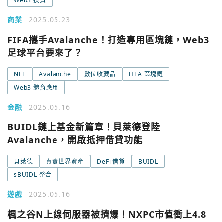
Web3 投資
商業
2025.05.23
FIFA攜手Avalanche！打造專用區塊鏈，Web3
足球平台要來了？
NFT
Avalanche
數位收藏品
FIFA 區塊鏈
Web3 體育應用
金融
2025.05.16
BUIDL鏈上基金新篇章！貝萊德登陸
Avalanche，開啟抵押借貸功能
貝萊德
真實世界資產
DeFi 借貸
BUIDL
sBUIDL 整合
遊戲
2025.05.16
楓之谷N上線伺服器被擠爆！NXPC市值衝上4.8