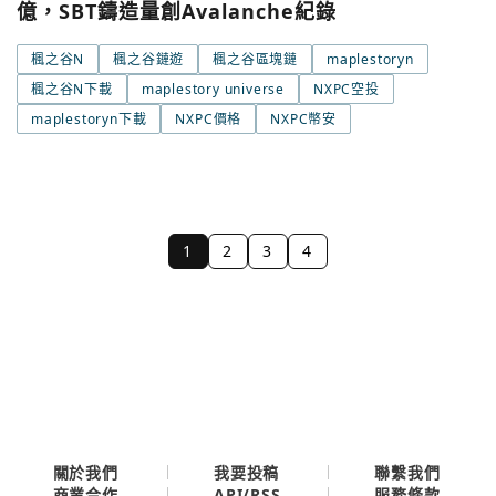
億，SBT鑄造量創Avalanche紀錄
楓之谷N
楓之谷鏈遊
楓之谷區塊鏈
maplestoryn
楓之谷N下載
maplestory universe
NXPC空投
maplestoryn下載
NXPC價格
NXPC幣安
1
2
3
4
關於我們
我要投稿
聯繫我們
API/RSS
商業合作
服務條款